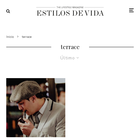
Inicio
terrace
terrace
Último