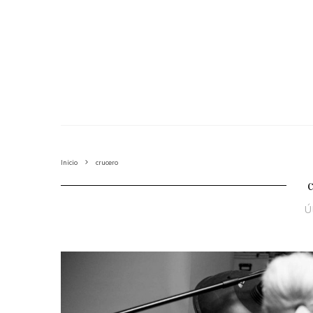
Inicio
crucero
Ú