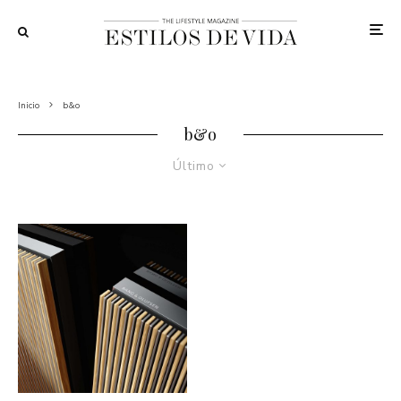
Inicio
b&o
b&o
Último