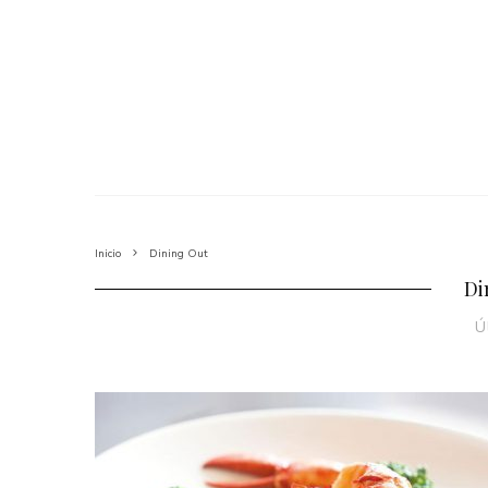
Inicio
Dining Out
Di
Ú