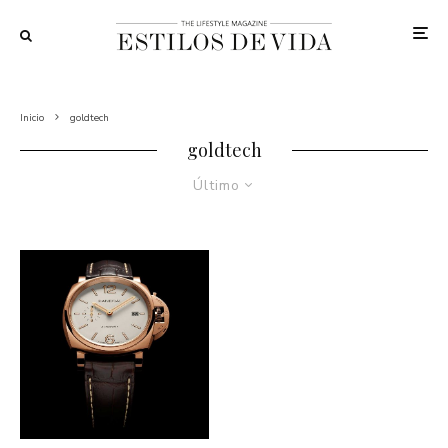
Inicio
goldtech
goldtech
Último