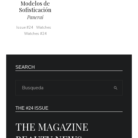
Modelos de
Sofisticación
Panerai
Issue #24
Watches
Watches #24
SEARCH
THE #24 ISSUE
THE MAGAZINE