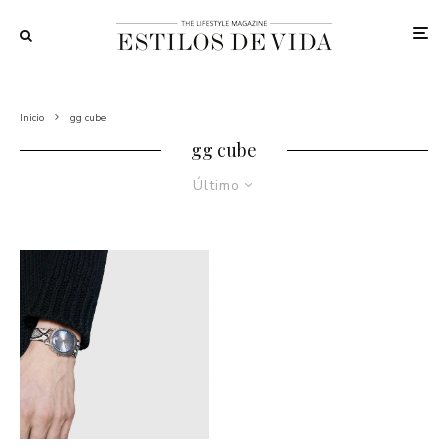
Inicio
gg cube
gg cube
Último