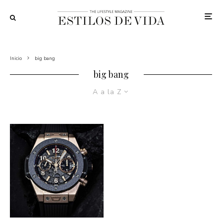
Inicio
big bang
big bang
A a la Z