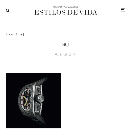
Inicio
acj
acj
A a la Z